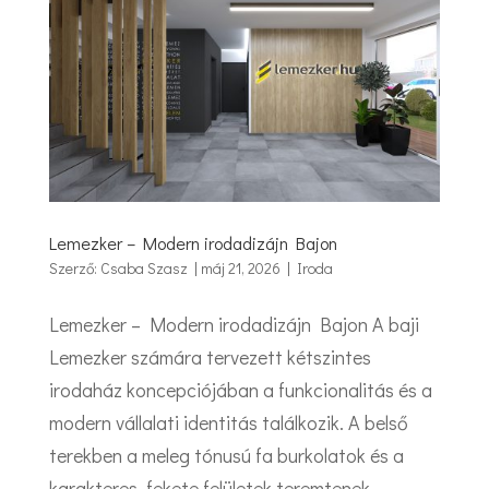
Lemezker – Modern irodadizájn Bajon
Szerző:
Csaba Szasz
|
máj 21, 2026
|
Iroda
Lemezker – Modern irodadizájn Bajon A baji
Lemezker számára tervezett kétszintes
irodaház koncepciójában a funkcionalitás és a
modern vállalati identitás találkozik. A belső
terekben a meleg tónusú fa burkolatok és a
karakteres, fekete felületek teremtenek...