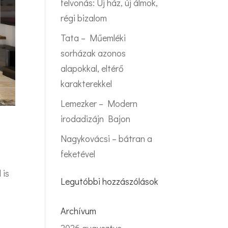
felvonás: Új ház, új álmok,
régi bizalom
Tata – Műemléki
sorházak azonos
alapokkal, eltérő
karakterekkel
Lemezker – Modern
irodadizájn Bajon
Nagykovácsi – bátran a
feketével
 is
Legutóbbi hozzászólások
Archívum