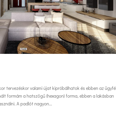
r tervezéskor valami újat kipróbálhatok és ebben az ügyfél
nált formám a hatszögű (hexagon) forma, ebben a lakásban
sználni. A padlót nagyon...