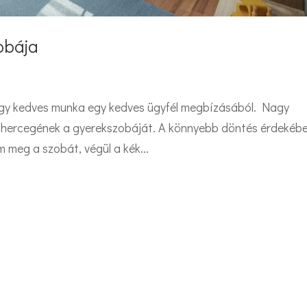
obája
egy kedves munka egy kedves ügyfél megbízásából. Nagy
kishercegének a gyerekszobáját. A könnyebb döntés érdekéb
 meg a szobát, végül a kék...