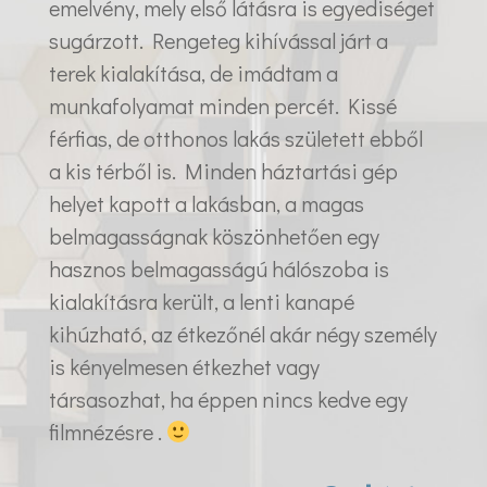
emelvény, mely első látásra is egyediséget
sugárzott. Rengeteg kihívással járt a
terek kialakítása, de imádtam a
munkafolyamat minden percét. Kissé
férfias, de otthonos lakás született ebből
a kis térből is. Minden háztartási gép
helyet kapott a lakásban, a magas
belmagasságnak köszönhetően egy
hasznos belmagasságú hálószoba is
kialakításra került, a lenti kanapé
kihúzható, az étkezőnél akár négy személy
is kényelmesen étkezhet vagy
társasozhat, ha éppen nincs kedve egy
filmnézésre .