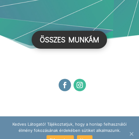
ÖSSZES MUNKÁM
Kedves Látogató! Tájékoztatjuk, hogy a honlap felhasználói
élmény fokozásának érdekében sütiket alkalmazunk.